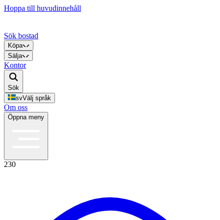
Hoppa till huvudinnehåll
Sök bostad
Köpa
Sälja
Kontor
Sök
sv
Välj språk
Om oss
Öppna meny
230