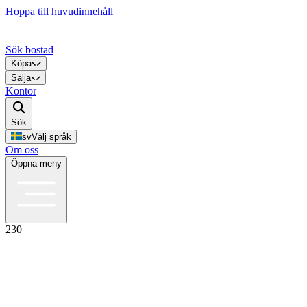
Hoppa till huvudinnehåll
Sök bostad
Köpa
Sälja
Kontor
Sök
sv
Välj språk
Om oss
Öppna meny
230